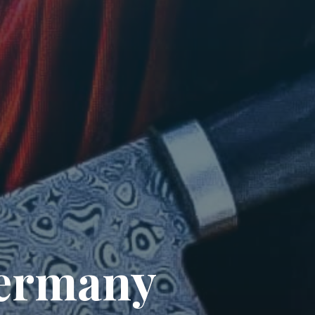
e
r
m
a
n
y