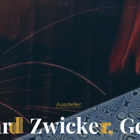
Aussteller
a
r
d
Z
w
i
c
k
e
r
,
G