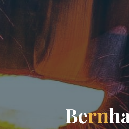
B
e
r
n
h